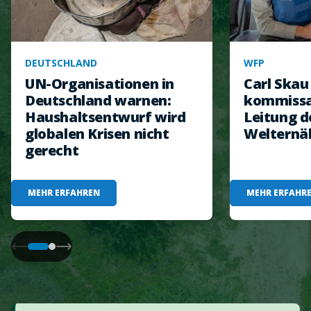
DEUTSCHLAND
WFP
UN-Organisationen in
Carl Ska
Deutschland warnen:
kommissar
Haushaltsentwurf wird
Leitung d
globalen Krisen nicht
Welternä
gerecht
MEHR ERFAHREN
MEHR ERFAHR