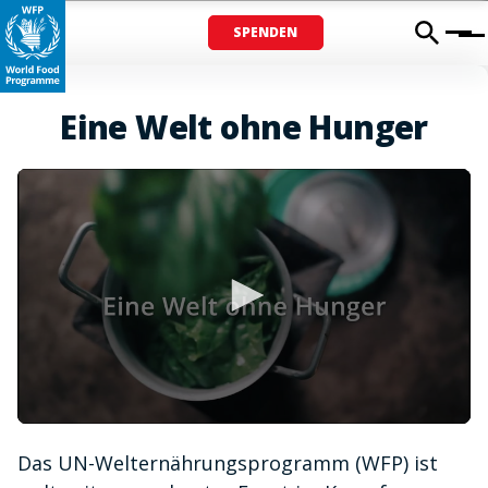
SPENDEN
Menu
Eine Welt ohne Hunger
0
seconds
Das UN-Welternährungsprogramm (WFP) ist
of
1