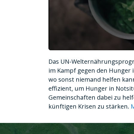
0
seconds
Das UN-Welternährungsprogra
of
1
im Kampf gegen den Hunger im
minute,
10
wo sonst niemand helfen kann.
seconds
Volume
90%
effizient, um Hunger in Notsi
Gemeinschaften dabei zu helf
künftigen Krisen zu stärken.