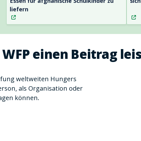
Essen für afghanische Schulkinder zu
sic
liefern
 WFP einen Beitrag lei
pfung weltweiten Hungers
person, als Organisation oder
ragen können.