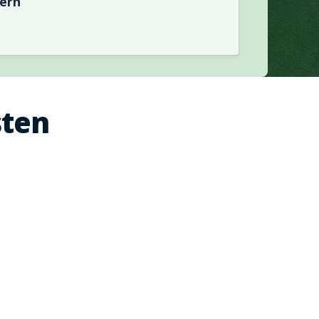
hern
sten