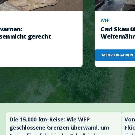
WFP
warnen:
Carl Skau 
sen nicht gerecht
Welternäh
MEHR ERFAHREN
Die 15.000-km-Reise: Wie WFP
Von
geschlossene Grenzen überwand, um
Flü