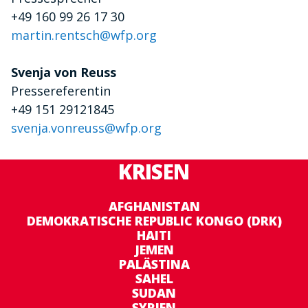
+49 160 99 26 17 30
martin.rentsch@wfp.org
Svenja von Reuss
Pressereferentin
+49 151 29121845
svenja.vonreuss@wfp.org
KRISEN
AFGHANISTAN
DEMOKRATISCHE REPUBLIC KONGO (DRK)
HAITI
JEMEN
PALÄSTINA
SAHEL
SUDAN
SYRIEN