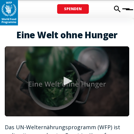
SPENDEN
Menu
Eine Welt ohne Hunger
0
seconds
Das UN-Welternährungsprogramm (WFP) ist
of
1