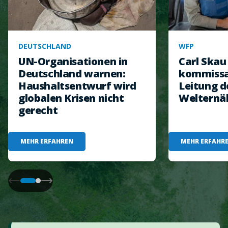
DEUTSCHLAND
WFP
UN-Organisationen in
Carl Ska
Deutschland warnen:
kommissar
Haushaltsentwurf wird
Leitung d
globalen Krisen nicht
Welternä
gerecht
MEHR ERFAHREN
MEHR ERFAHR