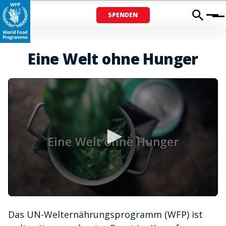
SPENDEN
Menu
Eine Welt ohne Hunger
0
seconds
Das UN-Welternährungsprogramm (WFP) ist
of
1