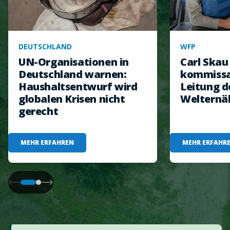
DEUTSCHLAND
WFP
UN-Organisationen in
Carl Ska
Deutschland warnen:
kommissar
Haushaltsentwurf wird
Leitung d
globalen Krisen nicht
Welternä
gerecht
MEHR ERFAHREN
MEHR ERFAHR