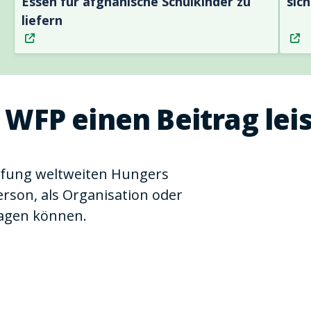
Essen für afghanische Schulkinder zu
sic
liefern
 WFP einen Beitrag lei
pfung weltweiten Hungers
person, als Organisation oder
ragen können.