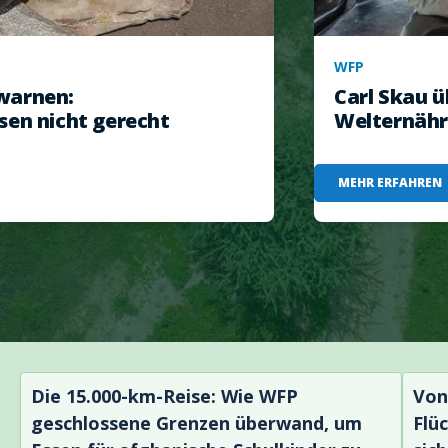
WFP
warnen:
Carl Skau 
sen nicht gerecht
Welternäh
MEHR ERFAHREN
Die 15.000-km-Reise: Wie WFP
Von
geschlossene Grenzen überwand, um
Flü