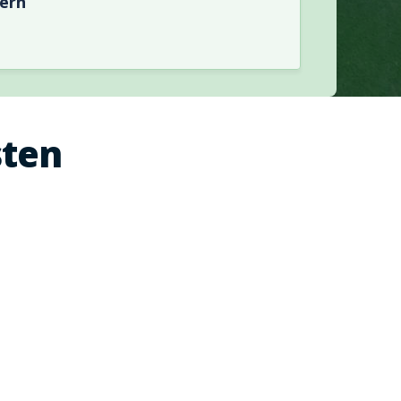
hern
sten