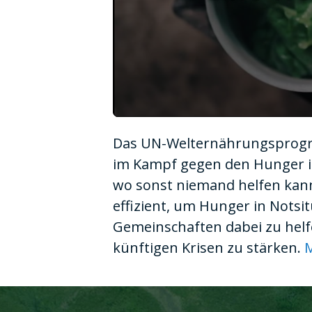
0
seconds
Das UN-Welternährungsprogra
of
1
im Kampf gegen den Hunger im
minute,
10
wo sonst niemand helfen kann.
seconds
Volume
90%
effizient, um Hunger in Notsi
Gemeinschaften dabei zu helf
künftigen Krisen zu stärken.