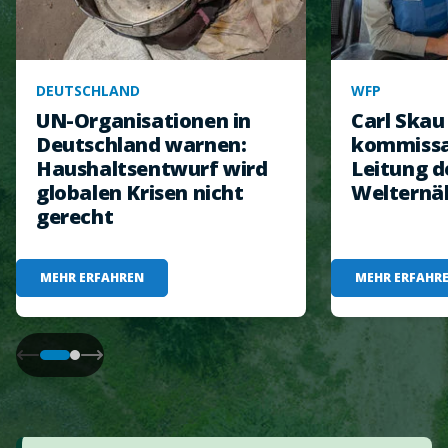
DEUTSCHLAND
WFP
UN-Organisationen in
Carl Ska
Deutschland warnen:
kommissar
Haushaltsentwurf wird
Leitung d
globalen Krisen nicht
Welternä
gerecht
MEHR ERFAHREN
MEHR ERFAHR