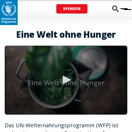
SPENDEN
Menu
Eine Welt ohne Hunger
0
seconds
Das UN-Welternährungsprogramm (WFP) ist
of
1