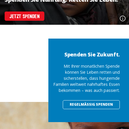
JETZT SPENDEN
Spenden Sie Zukunft.
Mit Ihrer monatlichen Spende
können Sie Leben retten und
sicherstellen, dass hungernde
Familien weltweit nahrhaftes Essen
bekommen – was auch passiert.
REGELMÄSSIG SPENDEN