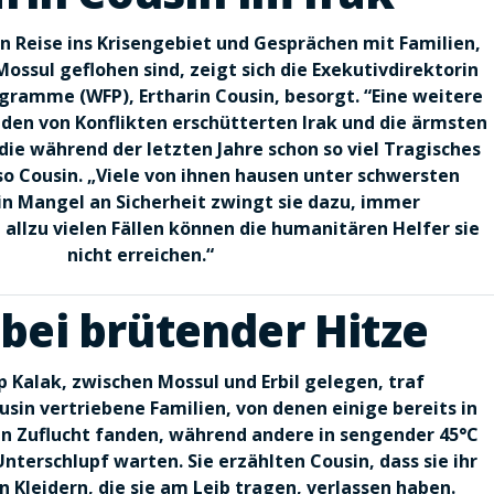
n Reise ins Krisengebiet und Gesprächen mit Familien,
Mossul geflohen sind, zeigt sich die Exekutivdirektorin
gramme (WFP), Ertharin Cousin, besorgt. “Eine weitere
t den von Konflikten erschütterten Irak und die ärmsten
ie während der letzten Jahre schon so viel Tragisches
so Cousin. „Viele von ihnen hausen unter schwersten
in Mangel an Sicherheit zwingt sie dazu, immer
 allzu vielen Fällen können die humanitären Helfer sie
nicht erreichen.“
 bei brütender Hitze
 Kalak, zwischen Mossul und Erbil gelegen, traf
usin vertriebene Familien, von denen einige bereits in
ten Zuflucht fanden, während andere in sengender 45°C
nterschlupf warten. Sie erzählten Cousin, dass sie ihr
 Kleidern, die sie am Leib tragen, verlassen haben.