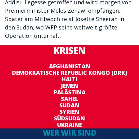
Addisu Legesse getroffen und wird morgen von
Premierminister Meles Zenawi empfangen.
Später am Mittwoch reist Josette Sheeran in
den Sudan, wo WFP seine weltweit größte
Operation unterhält.
KRISEN
AFGHANISTAN
DEMOKRATISCHE REPUBLIC KONGO (DRK)
HAITI
JEMEN
PALÄSTINA
SAHEL
SUDAN
SYRIEN
SÜDSUDAN
UKRAINE
WER WIR SIND