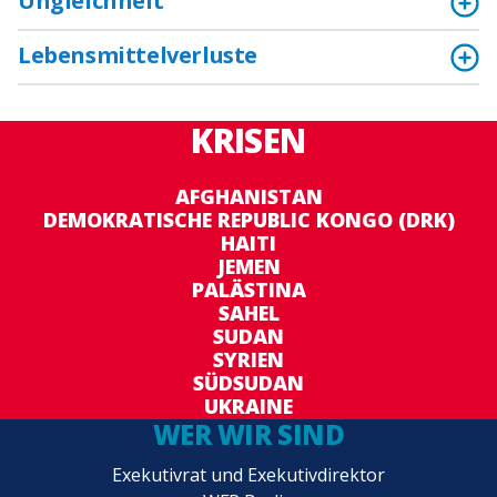
Ungleichheit
Lebensmittelverluste
KRISEN
AFGHANISTAN
DEMOKRATISCHE REPUBLIC KONGO (DRK)
HAITI
JEMEN
PALÄSTINA
SAHEL
SUDAN
SYRIEN
SÜDSUDAN
UKRAINE
WER WIR SIND
Exekutivrat und Exekutivdirektor