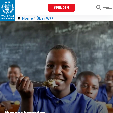
SPENDEN
Menu
Home
Über WFP
Hunger beenden