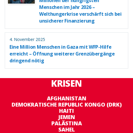
Millionen der hungrigsten
Menschen im Jahr 2026 –
Welthungerkrise verschärft sich bei
unsicherer Finanzierung
4. November 2025
Eine Million Menschen in Gaza mit WFP-Hilfe
erreicht – Öffnung weiterer Grenzübergänge
dringend nötig
KRISEN
AFGHANISTAN
DEMOKRATISCHE REPUBLIC KONGO (DRK)
HAITI
JEMEN
PALÄSTINA
SAHEL