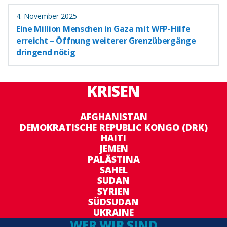
4. November 2025
Eine Million Menschen in Gaza mit WFP-Hilfe
erreicht – Öffnung weiterer Grenzübergänge
dringend nötig
KRISEN
AFGHANISTAN
DEMOKRATISCHE REPUBLIC KONGO (DRK)
HAITI
JEMEN
PALÄSTINA
SAHEL
SUDAN
SYRIEN
SÜDSUDAN
UKRAINE
WER WIR SIND