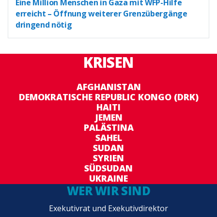
Eine Million Menschen in Gaza mit WFP-Hilfe
erreicht – Öffnung weiterer Grenzübergänge
dringend nötig
KRISEN
AFGHANISTAN
DEMOKRATISCHE REPUBLIC KONGO (DRK)
HAITI
JEMEN
PALÄSTINA
SAHEL
SUDAN
SYRIEN
SÜDSUDAN
UKRAINE
WER WIR SIND
Exekutivrat und Exekutivdirektor