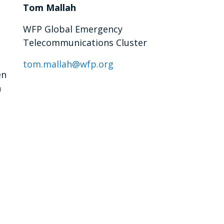
Tom Mallah
WFP Global Emergency
Telecommunications Cluster
tom.mallah@wfp.org
en
n
t