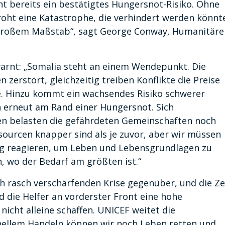
 bereits ein bestätigtes Hungersnot-Risiko. Ohne
oht eine Katastrophe, die verhindert werden könnte
n großem Maßstab“, sagt George Conway, Humanitäre
arnt: „Somalia steht an einem Wendepunkt. Die
zerstört, gleichzeitig treiben Konflikte die Preise
he. Hinzu kommt ein wachsendes Risiko schwerer
rneut am Rand einer Hungersnot. Sich
n belasten die gefährdeten Gemeinschaften noch
ssourcen knapper sind als je zuvor, aber wir müssen
g reagieren, um Leben und Lebensgrundlagen zu
n, wo der Bedarf am größten ist.“
ch rasch verschärfenden Krise gegenüber, und die Ze
 die Helfer an vorderster Front eine hohe
nicht alleine schaffen. UNICEF weitet die
hnellem Handeln können wir noch Leben retten und