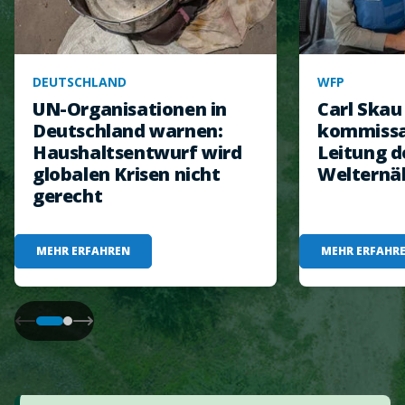
DEUTSCHLAND
WFP
UN-Organisationen in
Carl Ska
Deutschland warnen:
kommissar
Haushaltsentwurf wird
Leitung d
globalen Krisen nicht
Welternä
gerecht
MEHR ERFAHREN
MEHR ERFAHR