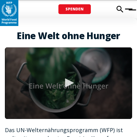
SPENDEN
Menu
Eine Welt ohne Hunger
0
seconds
Das UN-Welternährungsprogramm (WFP) ist
of
1