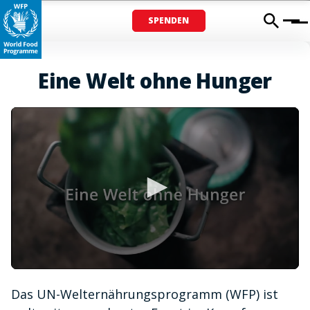
SPENDEN
Menu
Eine Welt ohne Hunger
0
seconds
Das UN-Welternährungsprogramm (WFP) ist
of
1