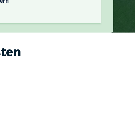
hern
sten