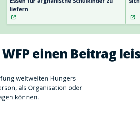
Essen für afghanische Schulkinder zu
sic
liefern
 WFP einen Beitrag lei
pfung weltweiten Hungers
person, als Organisation oder
ragen können.