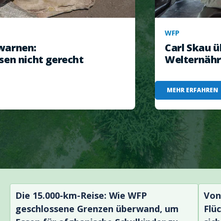
WFP
warnen:
Carl Skau 
sen nicht gerecht
Welternäh
MEHR ERFAHREN
Die 15.000-km-Reise: Wie WFP
Von
geschlossene Grenzen überwand, um
Flü