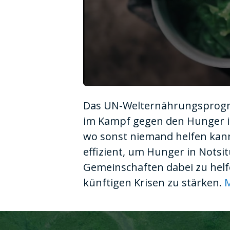
0
seconds
Das UN-Welternährungsprogra
of
1
im Kampf gegen den Hunger im
minute,
10
wo sonst niemand helfen kann.
seconds
Volume
90%
effizient, um Hunger in Notsi
Gemeinschaften dabei zu helf
künftigen Krisen zu stärken.